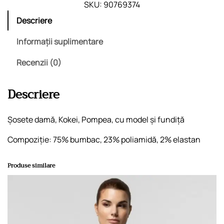
t
SKU:
90769374
i
Descriere
t
a
Informații suplimentare
t
Recenzii (0)
e
S
o
Descriere
s
e
Șosete damă, Kokei, Pompea, cu model și fundiță
t
e
Compoziție: 75% bumbac, 23% poliamidă, 2% elastan
K
o
Produse similare
k
e
i