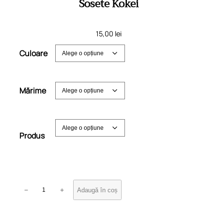
Sosete Kokei
15,00
lei
Culoare
Mărime
Produs
C
−
+
Adaugă în coș
a
n