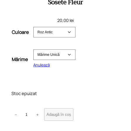
Sosete Fleur
20,00
lei
Culoare
Mărime
Anulează
Stoc epuizat
C
−
+
Adaugă în coș
a
n