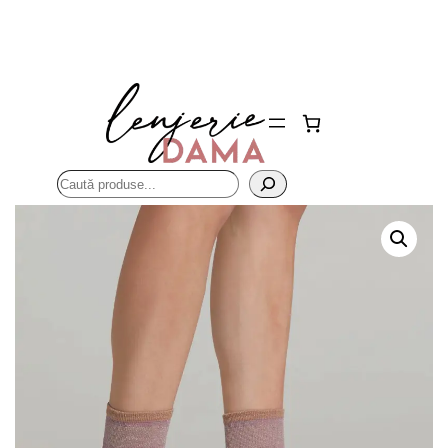
Sari
la
conținut