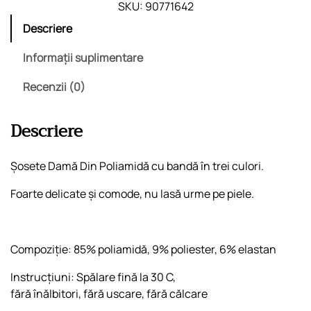
t
SKU:
90771642
i
Descriere
t
a
Informații suplimentare
t
Recenzii (0)
e
S
o
Descriere
s
e
Șosete Damă Din Poliamidă cu bandă în trei culori.
t
e
Foarte delicate și comode, nu lasă urme pe piele.
F
l
e
Compoziție: 85% poliamidă, 9% poliester, 6% elastan
u
r
Instrucțiuni: Spălare fină la 30 C,
fără înălbitori, fără uscare, fără călcare