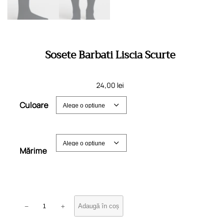
Sosete Barbati Liscia Scurte
24,00
lei
Culoare
Mărime
C
−
+
Adaugă în coș
a