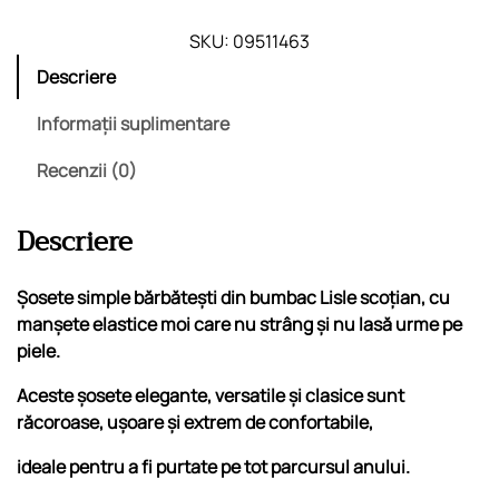
n
t
SKU:
09511463
i
Descriere
t
a
Informații suplimentare
t
Recenzii (0)
e
S
o
Descriere
s
e
Șosete simple bărbătești din bumbac Lisle scoțian, cu
t
manșete elastice moi care nu strâng și nu lasă urme pe
e
piele.
B
a
Aceste șosete elegante, versatile și clasice sunt
r
răcoroase, ușoare și extrem de confortabile,
b
a
ideale pentru a fi purtate pe tot parcursul anului.
t