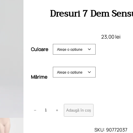
Dresuri 7 Dem Sensu
23,00
lei
Culoare
Mărime
C
−
+
Adaugă în coș
a
n
t
SKU:
90772037