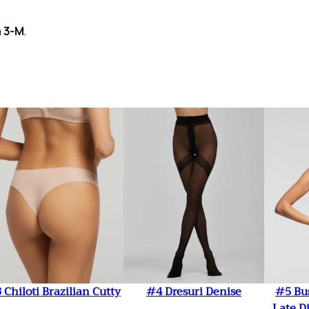
s
u
a
3-M
.
a
l
E
s
t
i
v
o
 Chiloti Brazilian Cutty
#4 Dresuri Denise
#5 Bus
Late D