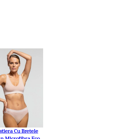
tiera Cu Bretele
in Microfibra Eco