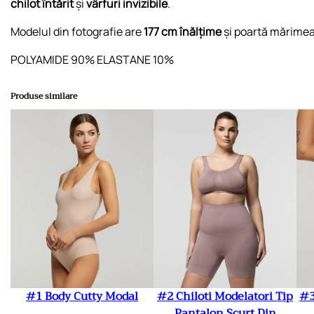
chilot întărit
și
vârfuri invizibile
.
Modelul din fotografie are
177 cm înălțime
și poartă mărime
POLYAMIDE 90% ELASTANE 10%
Produse similare
#1 Body Cutty Modal
#2 Chiloti Modelatori Tip
#3
Pantalon Scurt Din