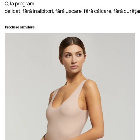
l
C, la program
o
delicat, fără inalbitori, fără uscare, fără călcare, fără curăț
t
t
Produse similare
e
"
D
i
n
B
u
m
b
a
c