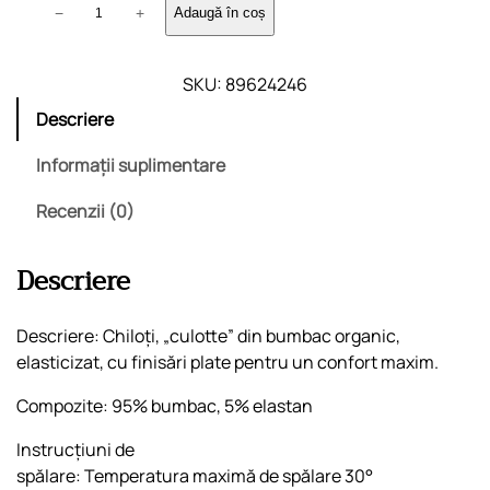
C
−
+
Adaugă în coș
a
n
t
SKU:
89624246
i
Descriere
t
a
Informații suplimentare
t
Recenzii (0)
e
C
h
Descriere
i
l
Descriere: Chiloți, „culotte” din bumbac organic,
o
elasticizat, cu finisări plate pentru un confort maxim.
ț
i
Compozite: 95% bumbac, 5% elastan
"
C
Instrucțiuni de
u
spălare: Temperatura maximă de spălare 30°